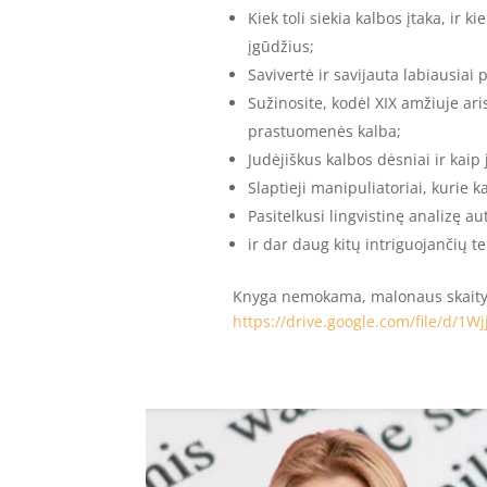
Kiek toli siekia kalbos įtaka, ir
įgūdžius;
Savivertė ir savijauta labiausiai
Sužinosite, kodėl XIX amžiuje ari
prastuomenės kalba;
Judėjiškus kalbos dėsniai ir ka
Slaptieji manipuliatoriai, kurie 
Pasitelkusi lingvistinę analizę au
ir dar daug kitų intriguojančių t
Knyga nemokama, malonaus skaitym
https://drive.google.com/file/d