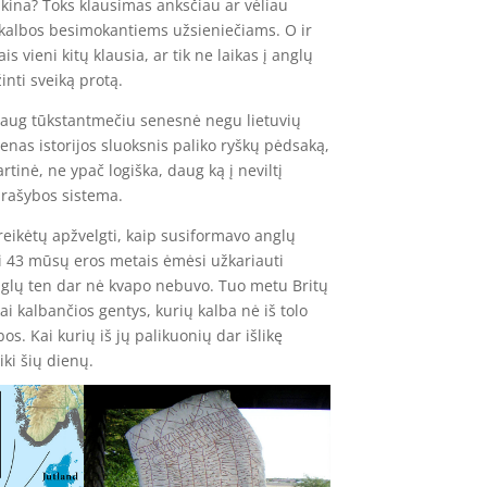
kina? Toks klausimas anksčiau ar vėliau
 kalbos besimokantiems užsieniečiams. O ir
is vieni kitų klausia, ar tik ne laikas į anglų
nti sveiką protą.
daug tūkstantmečiu senesnė negu lietuvių
enas istorijos sluoksnis paliko ryškų pėdsaką,
tinė, ne ypač logiška, daug ką į neviltį
 rašybos sistema.
reikėtų apžvelgti, kaip susiformavo anglų
Kai 43 mūsų eros metais ėmėsi užkariauti
anglų ten dar nė kvapo nebuvo. Tuo metu Britų
ai kalbančios gentys, kurių kalba nė iš tolo
s. Kai kurių iš jų palikuonių dar išlikę
ki šių dienų.