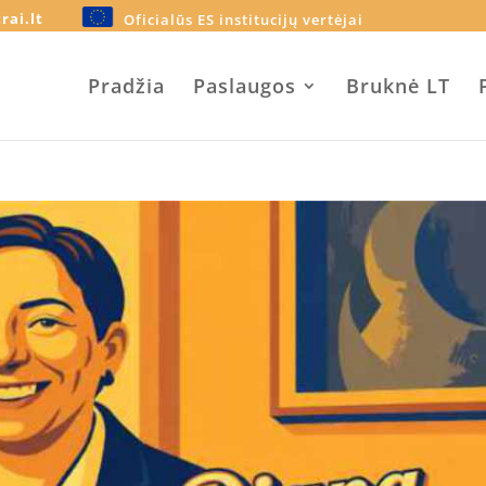
rai.lt
Oficialūs ES institucijų vertėjai
Pradžia
Paslaugos
Bruknė LT