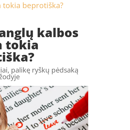
 tokia beprotiška?
anglų kalbos
 tokia
tiška?
giai, palikę ryškų pėdsaką
žodyje