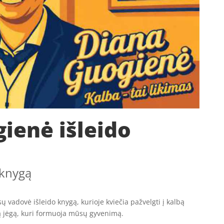
ienė išleido
 knygą
ūsų vadovė išleido knygą, kurioje kviečia pažvelgti į kalbą
ą jėgą, kuri formuoja mūsų gyvenimą.