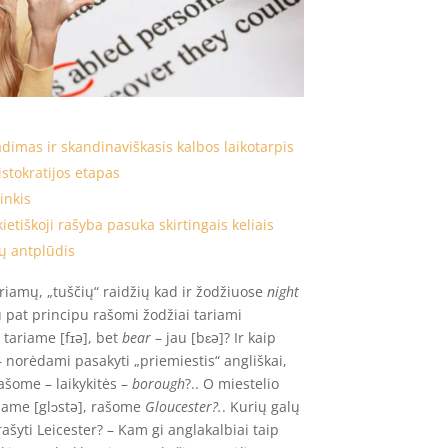
adimas ir skandinaviškasis kalbos laikotarpis
stokratijos etapas
inkis
kietiškoji rašyba pasuka skirtingais keliais
ų antplūdis
riamų, „tuščių“ raidžių kad ir žodžiuose
night
u pat principu rašomi žodžiai tariami
tariame [fɪə], bet
bear
– jau [bɛə]? Ir kaip
– norėdami pasakyti „priemiestis“ angliškai,
ašome – laikykitės –
borough
?.. O miestelio
iame [glɔstə], rašome
Gloucester?.
. Kurių galų
i rašyti Leicester? – Kam gi anglakalbiai taip