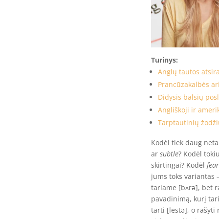
Turinys:
Anglų tautos atsir
Prancūzakalbės ari
Didysis balsių posl
Angliškoji ir ameri
Tarptautinių žodži
Kodėl tiek daug neta
ar
subtle
? Kodėl toki
skirtingai? Kodėl
fear
jums toks variantas 
tariame [bʌrə], bet r
pavadinimą, kurį tar
tarti [lestə], o rašyt