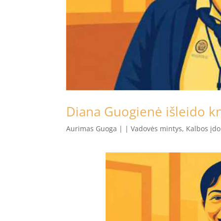
Diana Guogienė išleido k
Aurimas Guoga
|
|
Vadovės mintys
,
Kalbos įd