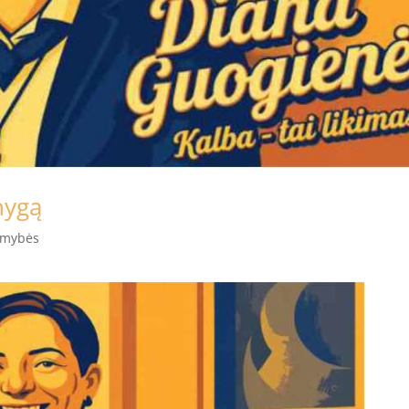
nygą
omybės