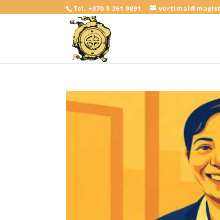
Tel.
+370 5 261 9891
vertimai@magist