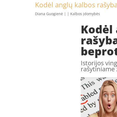
Kodėl anglų kalbos rašyba
Diana Guogienė
|
|
Kalbos įdomybės
Kodėl 
rašyba
bepro
Istorijos vin
rašytiniame 