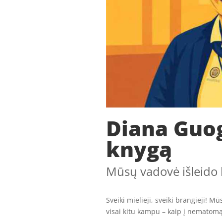
Diana Guog
knygą
Mūsų vadovė išleido
Sveiki mielieji, sveiki brangieji! M
visai kitu kampu – kaip į nematom