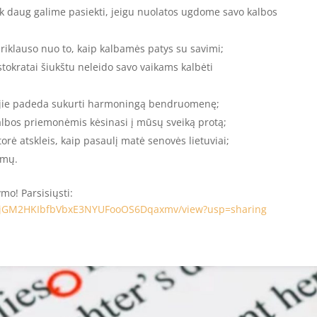
 kiek daug galime pasiekti, jeigu nuolatos ugdome savo kalbos
 priklauso nuo to, kaip kalbamės patys su savimi;
stokratai šiukštu neleido savo vaikams kalbėti
ip jie padeda sukurti harmoningą bendruomenę;
kalbos priemonėmis kėsinasi į mūsų sveiką protą;
torė atskleis, kaip pasaulį matė senovės lietuviai;
emų.
o! Parsisiųsti:
/1WjjGM2HKIbfbVbxE3NYUFooOS6Dqaxmv/view?usp=sharing