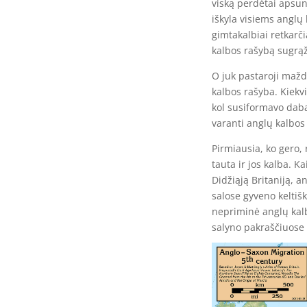
viską perdėtai apsun
iškyla visiems anglų
gimtakalbiai retkarčia
kalbos rašybą sugrąži
O juk pastaroji maž
kalbos rašyba. Kiekvi
kol susiformavo dabar
varanti anglų kalbos
Pirmiausia, ko gero, 
tauta ir jos kalba. 
Didžiąją Britaniją, 
salose gyveno keltišk
nepriminė anglų kalbo
salyno pakraščiuose i