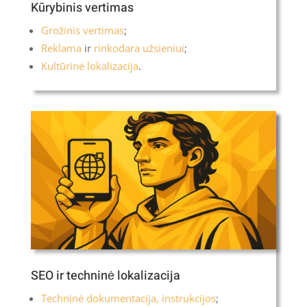
Kūrybinis vertimas
Grožinis vertimas
;
Reklama
ir
rinkodara užsieniui
;
Kultūrinė lokalizacija
.
SEO ir techninė lokalizacija
Techninė dokumentacija, instrukcijos
;