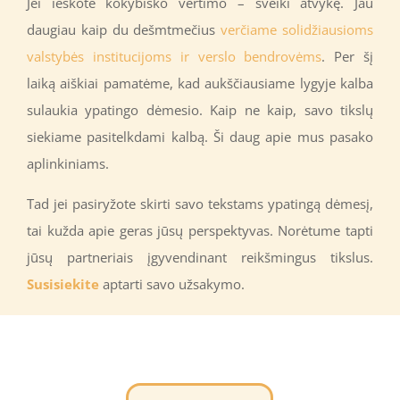
Jei ieškote kokybiško vertimo – sveiki atvykę. Jau
daugiau kaip du dešmtmečius
verčiame solidžiausioms
valstybės institucijoms ir verslo bendrovėms
. Per šį
laiką aiškiai pamatėme, kad aukščiausiame lygyje kalba
sulaukia ypatingo dėmesio. Kaip ne kaip, savo tikslų
siekiame pasitelkdami kalbą. Ši daug apie mus pasako
aplinkiniams.
Tad jei pasiryžote skirti savo tekstams ypatingą dėmesį,
tai kužda apie geras jūsų perspektyvas. Norėtume tapti
jūsų partneriais įgyvendinant reikšmingus tikslus.
Susisiekite
aptarti savo užsakymo.