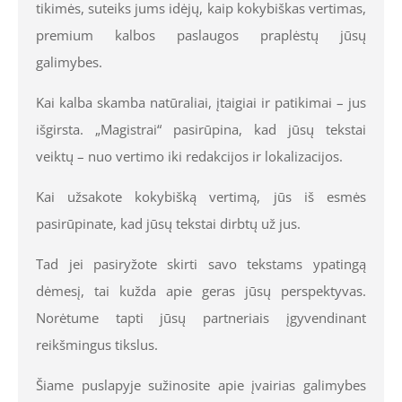
tikimės, suteiks jums idėjų, kaip kokybiškas vertimas,
premium kalbos paslaugos praplėstų jūsų
galimybes.
Kai kalba skamba natūraliai, įtaigiai ir patikimai – jus
išgirsta. „Magistrai“ pasirūpina, kad jūsų tekstai
veiktų – nuo vertimo iki redakcijos ir lokalizacijos.
Kai užsakote kokybišką vertimą, jūs iš esmės
pasirūpinate, kad jūsų tekstai dirbtų už jus.
Tad jei pasiryžote skirti savo tekstams ypatingą
dėmesį, tai kužda apie geras jūsų perspektyvas.
Norėtume tapti jūsų partneriais įgyvendinant
reikšmingus tikslus.
Šiame puslapyje sužinosite apie įvairias galimybes