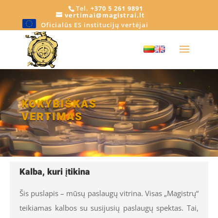
Tel.
+370 5 261 9891
vertimai@magistrai.lt
Oficialūs ES institucijų vertėjai
Video
grotuvas
KOKYBIŠKAS
VERTIMAS
Kalba, kuri įtikina
Šis puslapis – mūsų paslaugų vitrina. Visas „Magistrų“
teikiamas kalbos su susijusių paslaugų spektas. Tai,