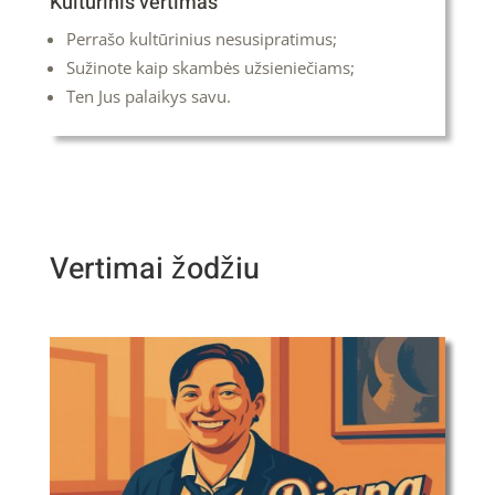
Kultūrinis vertimas
Perrašo kultūrinius nesusipratimus;
Sužinote kaip skambės užsieniečiams;
Ten Jus palaikys savu.
Vertimai žodžiu