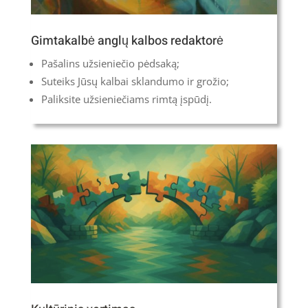
Gimtakalbė anglų kalbos redaktorė
Pašalins užsieniečio pėdsaką;
Suteiks Jūsų kalbai sklandumo ir grožio;
Paliksite užsieniečiams rimtą įspūdį.