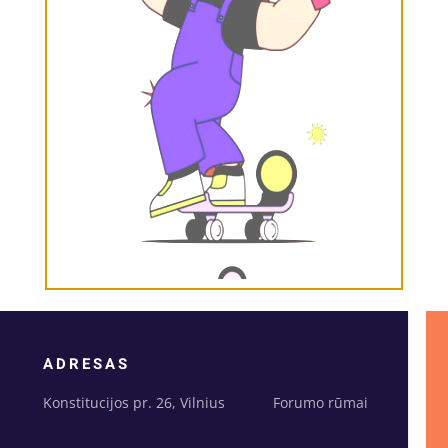
ADRESAS
Konstitucijos pr. 26, Vilnius Forumo rūmai